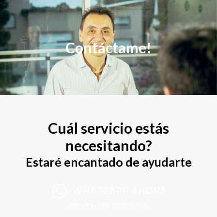
Ir
al
contenido
Contáctame!
Cuál servicio estás
necesitando?
Estaré encantado de ayudarte
WHATSAPP AHORA
CONTACTA CONMIGO