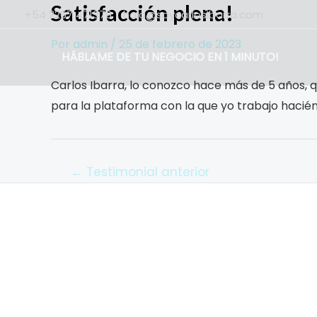
Satisfacción plena!
Ir
+54 2267 471379
hola@soycarlosibarra.com
al
Por
admin
/
25 de febrero de 2023
contenido
HÁBLAME DE TU NEGOCIO EN 1 MINUTO!
Carlos Ibarra, lo conozco hace más de 5 años, 
para la plataforma con la que yo trabajo haci
Navegación
←
Testimonial anterior
de
entradas